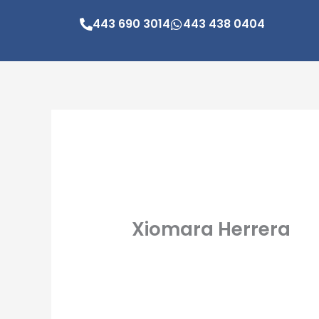
Ir
443 690 3014
443 438 0404
al
contenido
Xiomara Herrera