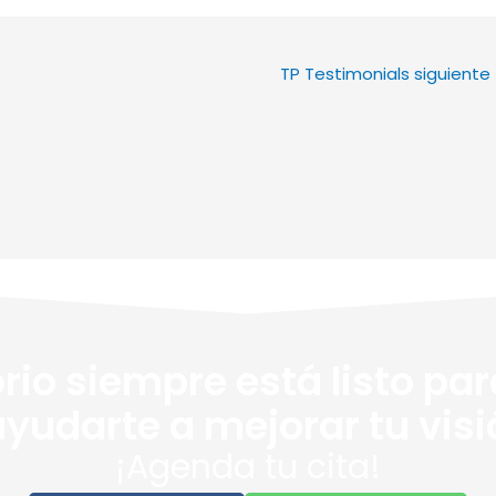
TP Testimonials siguiente
rio siempre está listo pa
ayudarte a mejorar tu visi
¡Agenda tu cita!