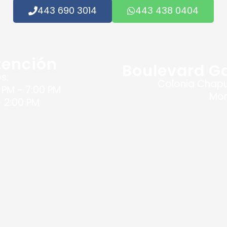
443 690 3014
443 438 0404
tención
Boulevard Ga
s:
Colonia Chapul
 PM - 7:00 PM
Mor
 2:00 PM